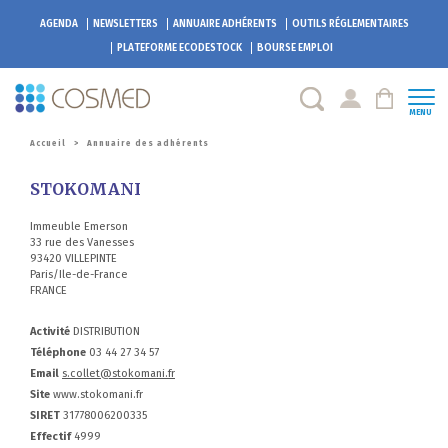
AGENDA
NEWSLETTERS
ANNUAIRE ADHÉRENTS
OUTILS RÉGLEMENTAIRES
PLATEFORME
ECODESTOCK
BOURSE EMPLOI
MENU
Accueil
>
Annuaire des adhérents
STOKOMANI
Immeuble Emerson
33 rue des Vanesses
93420 VILLEPINTE
Paris/Ile-de-France
FRANCE
Activité
DISTRIBUTION
Téléphone
03 44 27 34 57
Email
s.collet@stokomani.fr
Site
www.stokomani.fr
SIRET
31778006200335
Effectif
4999