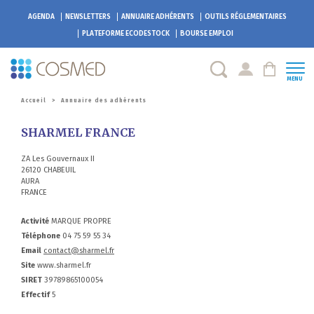
AGENDA
NEWSLETTERS
ANNUAIRE ADHÉRENTS
OUTILS RÉGLEMENTAIRES
PLATEFORME
ECODESTOCK
BOURSE EMPLOI
MENU
Accueil
>
Annuaire des adhérents
SHARMEL FRANCE
ZA Les Gouvernaux II
26120 CHABEUIL
AURA
FRANCE
Activité
MARQUE PROPRE
Téléphone
04 75 59 55 34
Email
contact@sharmel.fr
Site
www.sharmel.fr
SIRET
39789865100054
Effectif
5