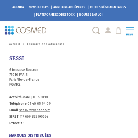
AGENDA
NEWSLETTERS
ANNUAIRE ADHÉRENTS
OUTILS RÉGLEMENTAIRES
PLATEFORME
ECODESTOCK
BOURSE EMPLOI
MENU
Accueil
>
Annuaire des adhérents
SESSI
6 impasse Boutron
75010 PARIS
Paris/Ile-de-France
FRANCE
Activité
MARQUE PROPRE
Téléphone
01 40 05 94 09
Email
sessi2@wanadoo.fr
SIRET
417 669 835 00064
Effectif
3
MARQUES DISTRIBUÉES