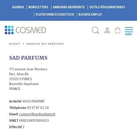
AGENDA
NEWSLETTERS
ANNUAIRE ADHÉRENTS
OUTILS RÉGLEMENTAIRES
PLATEFORME
ECODESTOCK
BOURSE EMPLOI
MENU
Accueil
>
Annuaire des adhérents
SAD PARFUMS
111 avenue Jean Mermoz
Parc Silva-B4
33320 EYSINES
Nouvelle-Aquitaine
FRANCE
Activité
SOUS-TRAITANT
Téléphone
05 57 87 02 30
Email
contact@sadparfums.fr
SIRET
FR82398157600023
Effectif
2