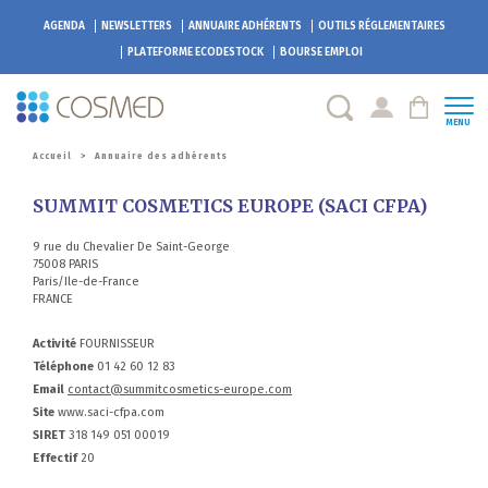
AGENDA
NEWSLETTERS
ANNUAIRE ADHÉRENTS
OUTILS RÉGLEMENTAIRES
PLATEFORME
ECODESTOCK
BOURSE EMPLOI
MENU
Accueil
>
Annuaire des adhérents
SUMMIT COSMETICS EUROPE (SACI CFPA)
9 rue du Chevalier De Saint-George
75008 PARIS
Paris/Ile-de-France
FRANCE
Activité
FOURNISSEUR
Téléphone
01 42 60 12 83
Email
contact@summitcosmetics-europe.com
Site
www.saci-cfpa.com
SIRET
318 149 051 00019
Effectif
20