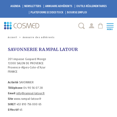
AGENDA
NEWSLETTERS
ANNUAIRE ADHÉRENTS
OUTILS RÉGLEMENTAIRES
PLATEFORME
ECODESTOCK
BOURSE EMPLOI
MENU
Accueil
>
Annuaire des adhérents
SAVONNERIE RAMPAL LATOUR
201 impasse Gaspard Monge
13300 SALON DE PROVENCE
Provence-Alpes-Cote-d'Azur
FRANCE
Activité
SAVONNIER
Téléphone
04 90 56 07 28
Email
info@rampal-latour.fr
Site
www.rampal-latour.fr
SIRET
453 810 756 000 65
Effectif
45