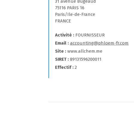
31 avenue Bugeaud
75116 PARIS 16
Paris/Ile-de-France
FRANCE
Activité
FOURNISSEUR
Email
accounting@phloem-fr.com
Site
www.allchem.me
SIRET
89131596200011
Effectif
2