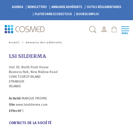
AGENDA
NEWSLETTERS
ANNUAIRE ADHÉRENTS
OUTILS RÉGLEMENTAIRES
PLATEFORME
ECODESTOCK
BOURSE EMPLOI
MENU
Accueil
>
Annuaire des adhérents
LSI SILDERMA
Unit 3D, North Point House
Business Park, New Mallow Road
CORK T23AT2P IRLAND
ETRANGER
IRLANDE
Activité
MARQUE PROPRE
Site
www.lsisilderma.com
Effectif
1
CONTACTS DE LA SOCIÉTÉ