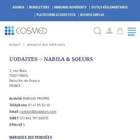
AGENDA
NEWSLETTERS
ANNUAIRE ADHÉRENTS
OUTILS RÉGLEMENTAIRES
PLATEFORME
ECODESTOCK
BOURSE EMPLOI
MENU
Accueil
>
Annuaire des adhérents
L’ODAITES – NABILA & SOEURS
3, rue Bixio
75007 PARIS
Paris/Ile-de-France
FRANCE
Activité
MARQUE PROPRE
Téléphone
01 47 05 02 45
Email
contact@lodaites.com
SIRET
531 842 797 00015
Effectif
5
MARQUES DISTRIBUÉES