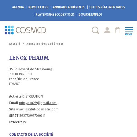
AGENDA
NEWSLETTERS
ANNUAIRE ADHÉRENTS
OUTILS RÉGLEMENTAIRES
PLATEFORME
ECODESTOCK
BOURSE EMPLOI
MENU
Accueil
>
Annuaire des adhérents
LENOX PHARM
35 Boulevard de Strasbourg
75010 PARIS 10
Paris/Ile-de-France
FRANCE
Activité
DISTRIBUTION
Email
ruimydan29@gmail.com
Site
www.institut-cosmetic.com
SIRET
89277299700011
Effectif
19
CONTACTS DE LA SOCIÉTÉ