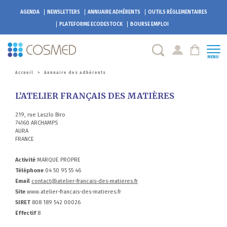
AGENDA
NEWSLETTERS
ANNUAIRE ADHÉRENTS
OUTILS RÉGLEMENTAIRES
PLATEFORME
ECODESTOCK
BOURSE EMPLOI
MENU
Accueil
>
Annuaire des adhérents
L’ATELIER FRANÇAIS DES MATIÈRES
219, rue Laszlo Biro
74160 ARCHAMPS
AURA
FRANCE
Activité
MARQUE PROPRE
Téléphone
04 50 95 55 46
Email
contact@atelier-francais-des-matieres.fr
Site
www.atelier-francais-des-matieres.fr
SIRET
808 189 542 00026
Effectif
8