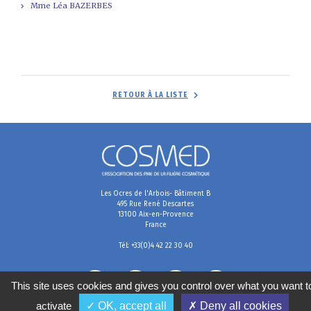
Mme Léa BAZERBES
RETOUR À LA LISTE
Les Ocres de l'Arbois- Bâtiment B
495 Rue René Descartes
13100 Aix-en-Provence
France
Tél: +33(0)4 42 22 30 40
This site uses cookies and gives you control over what you want t
activate
✓ OK, accept all
✗ Deny all cookies