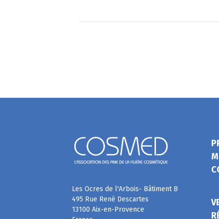
P
M
C
Les Ocres de l'Arbois- Bâtiment B
495 Rue René Descartes
V
13100 Aix-en-Provence
R