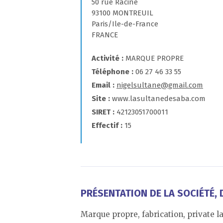
50 rue Racine
93100 MONTREUIL
Paris/Ile-de-France
FRANCE
Activité
MARQUE PROPRE
Téléphone
06 27 46 33 55
Email
nigelsultane@gmail.com
Site
www.lasultanedesaba.com
SIRET
42123051700011
Effectif
15
PRÉSENTATION DE LA SOCIÉTÉ, D
Marque propre, fabrication, private la