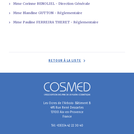
Mme Corinne BENOLIEL - Direction Générale
Mme Blandine GUTTON - Réglementaire
Mme Pauline FERREIRA THERET - Réglementaire
RETOUR À LA LISTE
Les Ocres de l'Arbois- Bâtiment B
495 Rue René Descartes
13100 Aix-en-Provence
France
Tél: +33(0)4 42 22 30 40