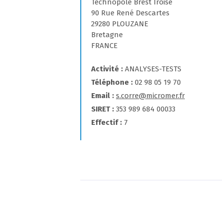
Technopôle Brest Iroise
90 Rue René Descartes
29280 PLOUZANE
Bretagne
FRANCE
Activité
ANALYSES-TESTS
Téléphone
02 98 05 19 70
Email
s.corre@micromer.fr
SIRET
353 989 684 00033
Effectif
7