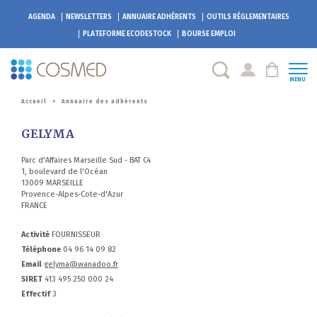
AGENDA
NEWSLETTERS
ANNUAIRE ADHÉRENTS
OUTILS RÉGLEMENTAIRES
PLATEFORME
ECODESTOCK
BOURSE EMPLOI
MENU
Accueil
>
Annuaire des adhérents
GELYMA
Parc d'Affaires Marseille Sud - BAT C4
1, boulevard de l'Océan
13009 MARSEILLE
Provence-Alpes-Cote-d'Azur
FRANCE
Activité
FOURNISSEUR
Téléphone
04 96 14 09 82
Email
gelyma@wanadoo.fr
SIRET
413 495 250 000 24
Effectif
3