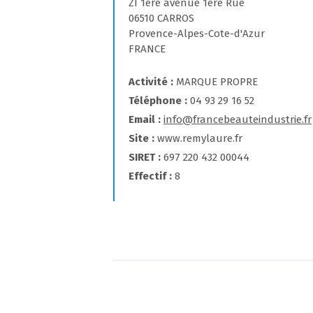
ZI 1ère avenue 1ère Rue
06510 CARROS
Provence-Alpes-Cote-d'Azur
FRANCE
Activité
MARQUE PROPRE
Téléphone
04 93 29 16 52
Email
info@francebeauteindustrie.fr
Site
www.remylaure.fr
SIRET
697 220 432 00044
Effectif
8