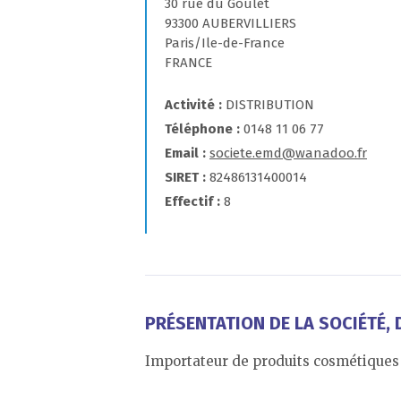
30 rue du Goulet
93300 AUBERVILLIERS
Paris/Ile-de-France
FRANCE
Activité
DISTRIBUTION
Téléphone
0148 11 06 77
Email
societe.emd@wanadoo.fr
SIRET
82486131400014
Effectif
8
PRÉSENTATION DE LA SOCIÉTÉ, D
Importateur de produits cosmétiques