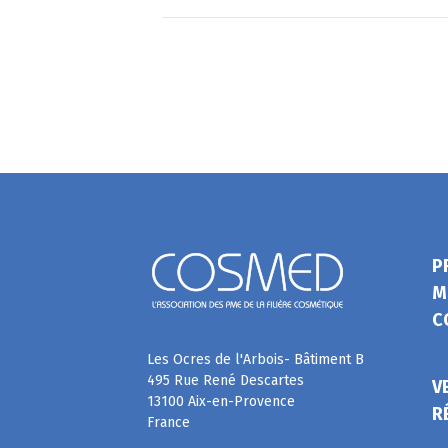
P
M
C
Les Ocres de l'Arbois- Bâtiment B
495 Rue René Descartes
V
13100 Aix-en-Provence
R
France