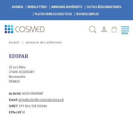
AGENDA
NEWSLETTERS
ANNUAIRE ADHÉRENTS
OUTILS RÉGLEMENTAIRES
PLATEFORME
ECODESTOCK
BOURSE EMPLOI
MENU
Accueil
>
Annuaire des adhérents
EDIPAR
ZI Les Patis
27400 ACQUIGNY
Normandie
FRANCE
Activité
SOUS-TRAITANT
Email
ilegallicier@cciproductions.fr
SIRET
391 834 728 00084
Effectif
61