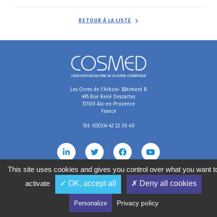
RETOUR À LA LISTE
Les Ocres de l'Arbois- Bâtiment B
495 Rue René Descartes
13100 Aix-en-Provence
France
Tél: +33(0)4 42 22 30 40
This site uses cookies and gives you control over what you want t
activate
✓ OK, accept all
✗ Deny all cookies
Mentions légales
Conditions générales de vente
Politique de confidentialité
Gestion des cookies
2020
©
COSMED, tous droits réservés. Réalisé par
Privacy policy
Personalize