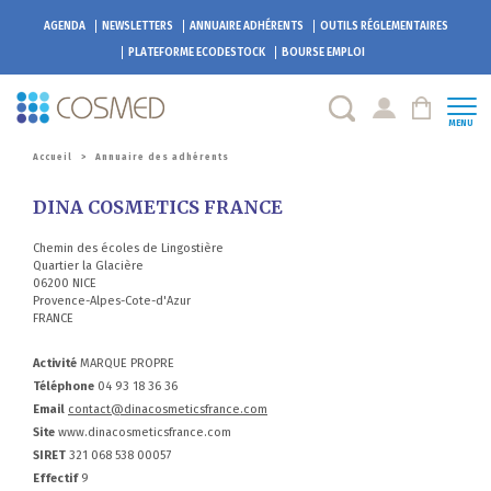
AGENDA
NEWSLETTERS
ANNUAIRE ADHÉRENTS
OUTILS RÉGLEMENTAIRES
PLATEFORME
ECODESTOCK
BOURSE EMPLOI
MENU
Accueil
>
Annuaire des adhérents
DINA COSMETICS FRANCE
Chemin des écoles de Lingostière
Quartier la Glacière
06200 NICE
Provence-Alpes-Cote-d'Azur
FRANCE
Activité
MARQUE PROPRE
Téléphone
04 93 18 36 36
Email
contact@dinacosmeticsfrance.com
Site
www.dinacosmeticsfrance.com
SIRET
321 068 538 00057
Effectif
9