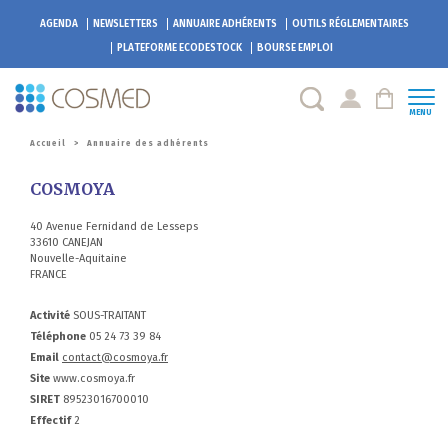
AGENDA
NEWSLETTERS
ANNUAIRE ADHÉRENTS
OUTILS RÉGLEMENTAIRES
PLATEFORME
ECODESTOCK
BOURSE EMPLOI
MENU
Accueil
>
Annuaire des adhérents
COSMOYA
40 Avenue Fernidand de Lesseps
33610 CANEJAN
Nouvelle-Aquitaine
FRANCE
Activité
SOUS-TRAITANT
Téléphone
05 24 73 39 84
Email
contact@cosmoya.fr
Site
www.cosmoya.fr
SIRET
89523016700010
Effectif
2