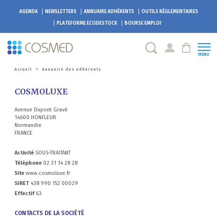
AGENDA
NEWSLETTERS
ANNUAIRE ADHÉRENTS
OUTILS RÉGLEMENTAIRES
PLATEFORME
ECODESTOCK
BOURSE EMPLOI
MENU
Accueil
>
Annuaire des adhérents
COSMOLUXE
Avenue Dupont Gravé
14600 HONFLEUR
Normandie
FRANCE
Activité
SOUS-TRAITANT
Téléphone
02 31 14 28 28
Site
www.cosmoluxe.fr
SIRET
438 990 152 00029
Effectif
63
CONTACTS DE LA SOCIÉTÉ