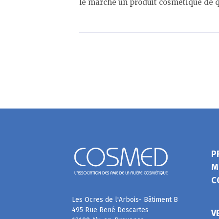
le marché un produit cosmétique de qu
P
M
C
Les Ocres de l'Arbois- Bâtiment B
495 Rue René Descartes
V