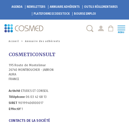
AGENDA
NEWSLETTERS
ANNUAIRE ADHÉRENTS
OUTILS RÉGLEMENTAIRES
PLATEFORME
ECODESTOCK
BOURSE EMPLOI
MENU
Accueil
>
Annuaire des adhérents
COSMETICONSULT
195 Route de Montelimar
26740 MONTBOUCHER - JABRON
AURA
FRANCE
Activité
ETUDES ET CONSEIL
Téléphone
06 03 42 68 13
SIRET
90199406100017
Effectif
1
CONTACTS DE LA SOCIÉTÉ