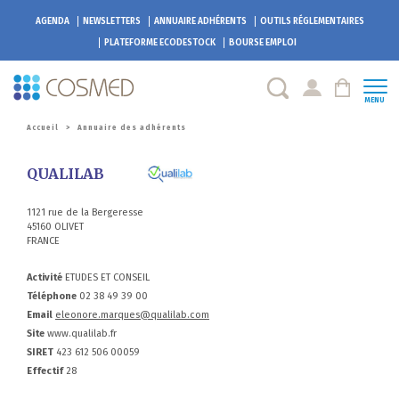
AGENDA
NEWSLETTERS
ANNUAIRE ADHÉRENTS
OUTILS RÉGLEMENTAIRES
PLATEFORME
ECODESTOCK
BOURSE EMPLOI
MENU
Accueil
>
Annuaire des adhérents
QUALILAB
1121 rue de la Bergeresse
45160 OLIVET
FRANCE
Activité
ETUDES ET CONSEIL
Téléphone
02 38 49 39 00
Email
eleonore.marques@qualilab.com
Site
www.qualilab.fr
SIRET
423 612 506 00059
Effectif
28