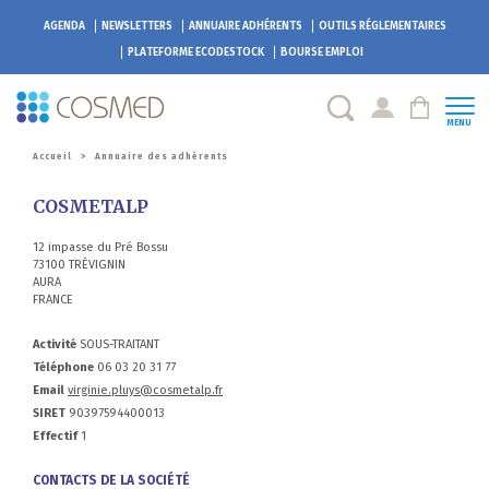
AGENDA
NEWSLETTERS
ANNUAIRE ADHÉRENTS
OUTILS RÉGLEMENTAIRES
PLATEFORME
ECODESTOCK
BOURSE EMPLOI
MENU
Accueil
>
Annuaire des adhérents
COSMETALP
12 impasse du Pré Bossu
73100 TRÉVIGNIN
AURA
FRANCE
Activité
SOUS-TRAITANT
Téléphone
06 03 20 31 77
Email
virginie.pluys@cosmetalp.fr
SIRET
90397594400013
Effectif
1
CONTACTS DE LA SOCIÉTÉ