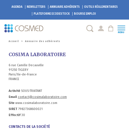
AGENDA
NEWSLETTERS
ANNUAIRE ADHÉRENTS
OUTILS RÉGLEMENTAIRES
PLATEFORME
ECODESTOCK
BOURSE EMPLOI
MENU
Accueil
>
Annuaire des adhérents
COSIMA LABORATOIRE
6 rue Camille Decauville
91250 TIGERY
Paris/Ile-de-France
FRANCE
Activité
SOUS-TRAITANT
Email
contact@cosimalaboratoire.com
Site
www.cosimalaboratoire.com
SIRET
79827368600021
Effectif
30
CONTACTS DE LA SOCIÉTÉ