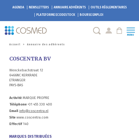
AGENDA
NEWSLETTERS
ANNUAIRE ADHÉRENTS
OUTILS RÉGLEMENTAIRES
PLATEFORME
ECODESTOCK
BOURSE EMPLOI
MENU
Accueil
>
Annuaire des adhérents
COSCENTRA BV
Wenckebachstraat 12
6466NC KERKRADE
ETRANGER
PAYS-BAS
Activité
MARQUE PROPRE
Téléphone
+31 455 330 400
Email
info@coscentra.nl
Site
www.coscentra.com
Effectif
140
MARQUES DISTRIBUÉES