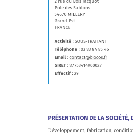
2 rue du Bois Jacquot
Pôle des Sablons
54670 MILLERY
Grand-Est
FRANCE
Activité
SOUS-TRAITANT
Téléphone
03 83 84 85 46
Email
contact@biocos.fr
SIRET
87753414900027
Effectif
29
PRÉSENTATION DE LA SOCIÉTÉ, D
Développement, fabrication, conditi