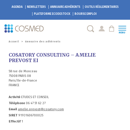
AGENDA
NEWSLETTERS
ANNUAIRE ADHÉRENTS
OUTILS RÉGLEMENTAIRES
PLATEFORME
ECODESTOCK
BOURSE EMPLOI
MENU
Accueil
>
Annuaire des adhérents
COSATORY CONSULTING – AMELIE
PREVOST EI
58 rue de Monceau
75008 PARIS 08
Paris/Ile-de-France
FRANCE
Activité
ETUDES ET CONSEIL
Téléphone
06 47 51 62 27
Email
amelie.prevost@cosatory.com
SIRET
91931606700025
Effectif
1