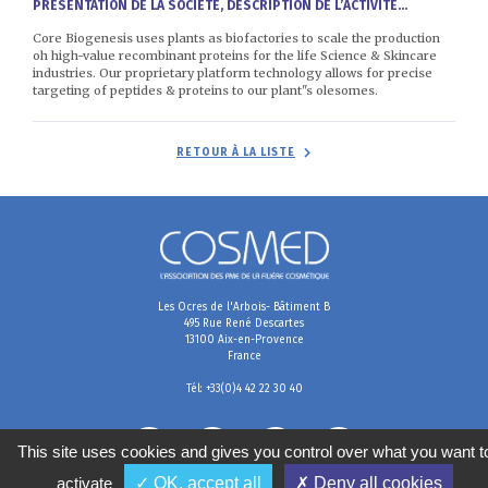
PRÉSENTATION DE LA SOCIÉTÉ, DESCRIPTION DE L’ACTIVITÉ...
Core Biogenesis uses plants as biofactories to scale the production
oh high-value recombinant proteins for the life Science & Skincare
industries. Our proprietary platform technology allows for precise
targeting of peptides & proteins to our plant"s olesomes.
RETOUR À LA LISTE
Les Ocres de l'Arbois- Bâtiment B
495 Rue René Descartes
13100 Aix-en-Provence
France
Tél: +33(0)4 42 22 30 40
This site uses cookies and gives you control over what you want t
activate
✓ OK, accept all
✗ Deny all cookies