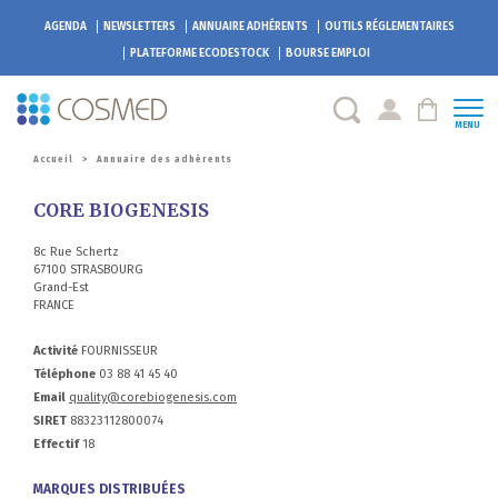
AGENDA
NEWSLETTERS
ANNUAIRE ADHÉRENTS
OUTILS RÉGLEMENTAIRES
PLATEFORME
ECODESTOCK
BOURSE EMPLOI
MENU
Accueil
>
Annuaire des adhérents
CORE BIOGENESIS
8c Rue Schertz
67100 STRASBOURG
Grand-Est
FRANCE
Activité
FOURNISSEUR
Téléphone
03 88 41 45 40
Email
quality@corebiogenesis.com
SIRET
88323112800074
Effectif
18
MARQUES DISTRIBUÉES