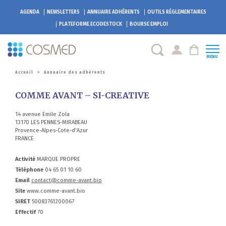
AGENDA
NEWSLETTERS
ANNUAIRE ADHÉRENTS
OUTILS RÉGLEMENTAIRES
PLATEFORME
ECODESTOCK
BOURSE EMPLOI
MENU
Accueil
>
Annuaire des adhérents
COMME AVANT – SI-CREATIVE
14 avenue Emile Zola
13170 LES PENNES-MIRABEAU
Provence-Alpes-Cote-d'Azur
FRANCE
Activité
MARQUE PROPRE
Téléphone
04 65 01 10 60
Email
contact@comme-avant.bio
Site
www.comme-avant.bio
SIRET
50083761200067
Effectif
70