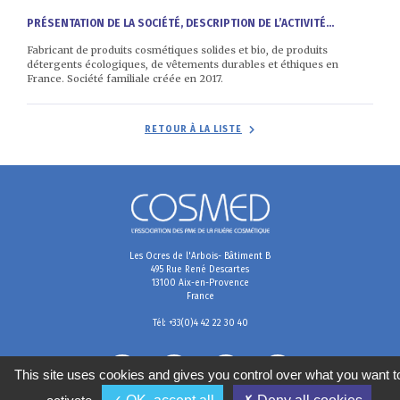
PRÉSENTATION DE LA SOCIÉTÉ, DESCRIPTION DE L’ACTIVITÉ...
Fabricant de produits cosmétiques solides et bio, de produits
détergents écologiques, de vêtements durables et éthiques en
France. Société familiale créée en 2017.
RETOUR À LA LISTE
Les Ocres de l'Arbois- Bâtiment B
495 Rue René Descartes
13100 Aix-en-Provence
France
Tél: +33(0)4 42 22 30 40
This site uses cookies and gives you control over what you want t