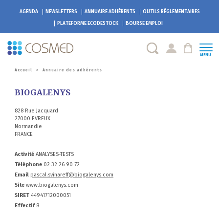
AGENDA
NEWSLETTERS
ANNUAIRE ADHÉRENTS
OUTILS RÉGLEMENTAIRES
PLATEFORME
ECODESTOCK
BOURSE EMPLOI
MENU
Accueil
>
Annuaire des adhérents
BIOGALENYS
828 Rue Jacquard
27000 EVREUX
Normandie
FRANCE
Activité
ANALYSES-TESTS
Téléphone
02 32 26 90 72
Email
pascal.svinareff@biogalenys.com
Site
www.biogalenys.com
SIRET
44941712000051
Effectif
8