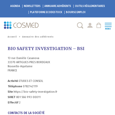
AGENDA
NEWSLETTERS
ANNUAIRE ADHÉRENTS
OUTILS RÉGLEMENTAIRES
PLATEFORME
ECODESTOCK
BOURSE EMPLOI
MENU
Accueil
>
Annuaire des adhérents
BIO SAFETY INVESTIGATION – BSI
13 rue Danièle Casanova
33370 ARTIGUES PRES BORDEAUX
Nouvelle-Aquitaine
FRANCE
Activité
ETUDES ET CONSEIL
Téléphone
0782142119
Site
https://bio-safety-investigation.fr
SIRET
801 566 993 00011
Effectif
2
CONTACTS DE LA SOCIÉTÉ