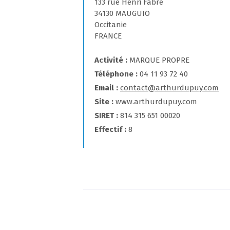
133 rue Henri Fabre
34130 MAUGUIO
Occitanie
FRANCE
Activité
MARQUE PROPRE
Téléphone
04 11 93 72 40
Email
contact@arthurdupuy.com
Site
www.arthurdupuy.com
SIRET
814 315 651 00020
Effectif
8