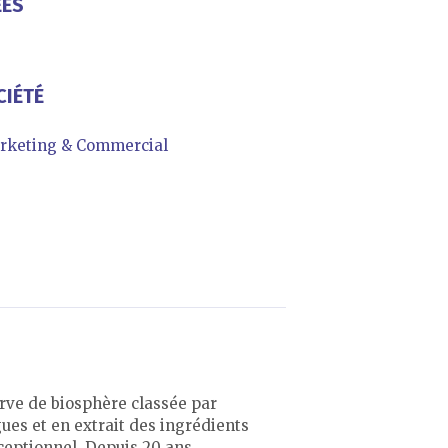
ÉES
CIÉTÉ
rketing & Commercial
erve de biosphère classée par
ues et en extrait des ingrédients
ceptionnel. Depuis 20 ans,