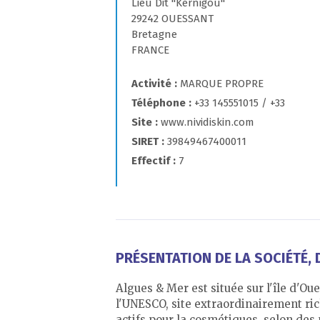
Lieu Dit "Kernigou"
29242 OUESSANT
Bretagne
FRANCE
Activité
MARQUE PROPRE
Téléphone
+33 145551015 / +33
Site
www.nividiskin.com
SIRET
39849467400011
Effectif
7
PRÉSENTATION DE LA SOCIÉTÉ, D
Algues & Mer est située sur l'île d'Ou
l'UNESCO, site extraordinairement ric
actifs pour la cosmétiques, selon de