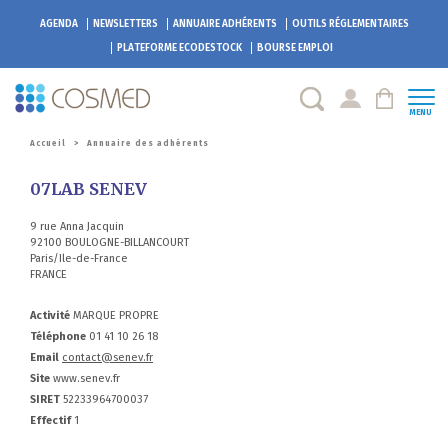
AGENDA
NEWSLETTERS
ANNUAIRE ADHÉRENTS
OUTILS RÉGLEMENTAIRES
PLATEFORME
ECODESTOCK
BOURSE EMPLOI
MENU
Accueil
>
Annuaire des adhérents
07LAB SENEV
9 rue Anna Jacquin
92100 BOULOGNE-BILLANCOURT
Paris/Ile-de-France
FRANCE
Activité
MARQUE PROPRE
Téléphone
01 41 10 26 18
Email
contact@senev.fr
Site
www.senev.fr
SIRET
52233964700037
Effectif
1