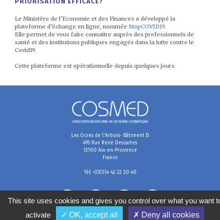
PRIORISATION EFFICACE?
Le Ministère de l’Economie et des Finances a développé la
plateforme d’échange en ligne, nommée
StopCOVID19
.
Elle permet de vous faire connaitre auprès des professionnels de
santé et des institutions publiques engagés dans la lutte contre le
Covid19.
Cette plateforme est opérationnelle depuis quelques jours.
Les Ocres de l'Arbois- Bâtiment B
495 Rue René Descartes
13100 Aix-en-Provence
France
Tél: +33(0)4 42 22 30 40
This site uses cookies and gives you control over what you want t
activate
✓ OK, accept all
✗ Deny all cookies