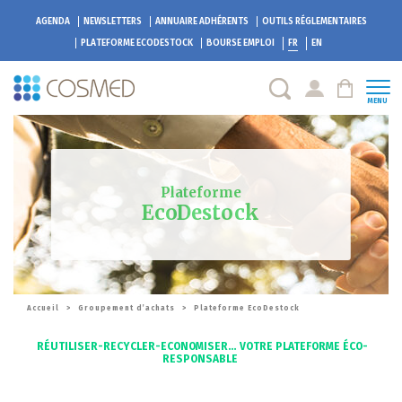
AGENDA
NEWSLETTERS
ANNUAIRE ADHÉRENTS
OUTILS RÉGLEMENTAIRES
PLATEFORME
ECODESTOCK
BOURSE EMPLOI
FR
EN
MENU
Plateforme
EcoDestock
Accueil
>
Groupement d’achats
>
Plateforme EcoDestock
RÉUTILISER-RECYCLER-ECONOMISER… VOTRE PLATEFORME ÉCO-
RESPONSABLE