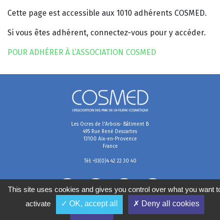
Cette page est accessible aux 1010 adhérents COSMED.
Si vous êtes adhérent, connectez-vous pour y accéder.
POUR ADHÉRER À L’ASSOCIATION COSMED
Les Ocres de l'Arbois- Bâtiment B
495 Rue René Descartes
13100 Aix-en-Provence
France
Tél: +33(0)4 42 22 30 40
This site uses cookies and gives you control over what you want t
activate
✓ OK, accept all
✗ Deny all cookies