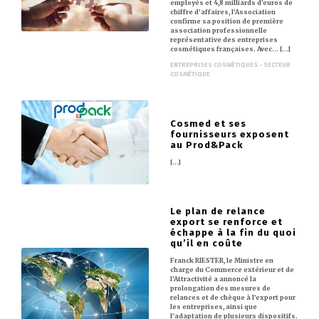
employés et 4,8 milliards d’euros de
chiffre d’affaires, l’Association
confirme sa position de première
association professionnelle
représentative des entreprises
cosmétiques françaises. Avec… [...]
ENTREPRISES COSMÉTIQUES - SECTEUR
COSMÉTIQUE
Cosmed et ses
fournisseurs exposent
au Prod&Pack
[...]
Le plan de relance
export se renforce et
échappe à la fin du quoi
qu’il en coûte
Franck RIESTER, le Ministre en
charge du Commerce extérieur et de
l’Attractivité a annoncé la
prolongation des mesures de
relances et de chèque à l’export pour
les entreprises, ainsi que
l’adaptation de plusieurs dispositifs.