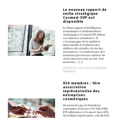
Le nouveau rapport de
veille stratégique
Cosmed-SVP est
disponible
Le 5ème rapport d’intelligence
économique et d’informations
stratégiques Cosmed-SVP délivre
ses données actualisées. Il
s’accompagne de la synthèse
trimestrielle et évolution des
chiffres clés relatifs à la vie des
entreprises. Ces indicateurs clés
montrent que tous les critères de
croissance passent au vert : bon
moral des… [...]
BAROMÈTRE - INDUSTRIE COSMÉTIQUE -
TENDANCES
930 membres : 1ère
association
représentative des
entreprises
cosmétiques
Un nouveau cap est franchi en
septembre 2021 avec 930 TPE, PME,
ETI adhérentes à Cosmed. Avec 45%
de la filière représentée, soit 48 000