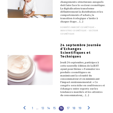
changements structuraux auxquels
doit faire face le secteur cosmétique.
La digitalisation transforme
définitivement la distribution et les
comportements d’achats, la
transition écologique s’invite à
chaque étape… [...]
DONNÉES MARCHÉ COSMÉTIQUE -
INDUSTRIE COSMÉTIQUE - SECTEUR
COSMÉTIQUE
24 septembre Journée
d’Echanges
Scientifiques et
Techniques
Jeudi 24 septembre, participez à
cette nouvelle édition de la JEST
ayant pour thème » Formuler vos
produits cosmétiques en
maximisant la sécurité du
consommateur et en minimisant
l’impact environnemental. » Ce
congrès sera riche en conférences et
échanges entre experts sur les
tendances marchés et les attentes
du consommateur,… [...]
1
…
13
14
15
16
17
18
19