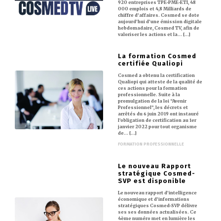
920 entreprises TPE-PME-ETI, 48
000 emplois et 4,8 Milliards de
chiffre d’affaires. Cosmed se dote
aujourd’hui d’une émission digitale
hebdomadaire, Cosmed TV, afin de
valoriser les actions et la… [...]
La formation Cosmed
certifiée Qualiopi
Cosmed a obtenu la certification
Qualiopi qui atteste de la qualité de
ces actions pour la formation
professionnelle. Suite à la
promulgation de la loi “Avenir
Professionnel”, les décrets et
arrêtés du 6 juin 2019 ont instauré
l’obligation de certification au 1er
janvier 2022 pour tout organisme
de… [...]
FORMATION PROFESSIONNELLE
Le nouveau Rapport
stratégique Cosmed-
SVP est disponible
Le nouveau rapport d’intelligence
économique et d’informations
stratégiques Cosmed-SVP délivre
ses ses données actualisées. Ce
4ème numéro met en lumière les