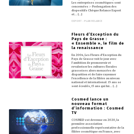
Les entreprises cosmétiques sont
concernées :– Prolongation des
dispositifs Chèque Relance Export
et… [...]
EXPORT - PLAN RELANCE
Fleurs d’Exception du
Pays de Grasse :
« Ensemble », le film de
la renaissance
En 2006, Les Fleurs d’Exception du
Pays de Grasse voit le jour avec
l’ambition de promouvoir et
revaloriser les cultures florales
grassoises alors menacées de
disparition et de faire rayonner
l’excellence de la filière au niveau
national et international. 15 ans se
sont écoulés, 15 ans qui lui… [...]
Cosmed lance un
nouveau format
d’information : Cosmed
TV
COSMED est devenue en 2020, la
première association
professionnelle représentative de la
filière cosmétique en France, avec