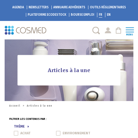
AGENDA
NEWSLETTERS
ANNUAIRE ADHÉRENTS
OUTILS RÉGLEMENTAIRES
PLATEFORME
ECODESTOCK
BOURSE EMPLOI
FR
EN
MENU
Articles à la une
Accueil
>
Articles à la une
FILTRER LES CONTENUS PAR :
THÈME
ACHAT
ENVIRONNEMENT