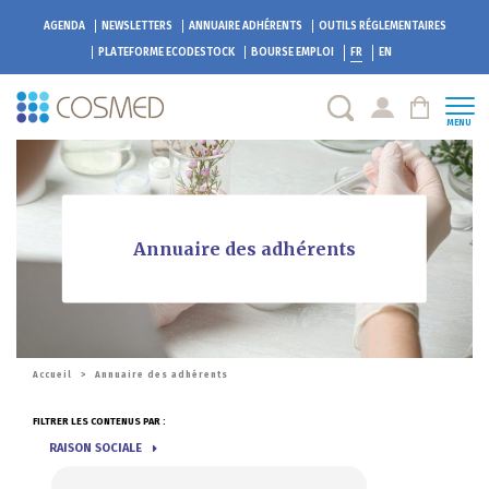
AGENDA
NEWSLETTERS
ANNUAIRE ADHÉRENTS
OUTILS RÉGLEMENTAIRES
PLATEFORME
ECODESTOCK
BOURSE EMPLOI
FR
EN
MENU
Annuaire des adhérents
Accueil
>
Annuaire des adhérents
FILTRER LES CONTENUS PAR :
RAISON SOCIALE