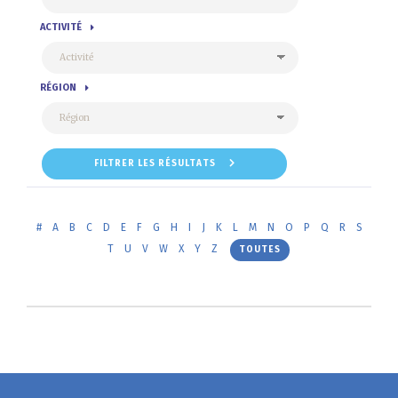
ACTIVITÉ
RÉGION
FILTRER LES RÉSULTATS
#
A
B
C
D
E
F
G
H
I
J
K
L
M
N
O
P
Q
R
S
T
U
V
W
X
Y
Z
TOUTES