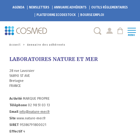
AGENDA
NEWSLETTERS
ANNUAIRE ADHÉRENTS
OUTILS RÉGLEMENTAIRES
PLATEFORME
ECODESTOCK
BOURSE EMPLOI
MENU
Accueil
>
Annuaire des adhérents
LABORATOIRES NATURE ET MER
28 rue Lavoisier
56890 ST AVE
Bretagne
FRANCE
Activité
MARQUE PROPRE
Téléphone
02 98 51 03 13
Email
info@nature-mer.fr
Site
www.nature-mer.fr
SIRET
95386791800021
Effectif
4