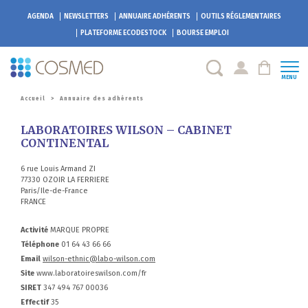
AGENDA
NEWSLETTERS
ANNUAIRE ADHÉRENTS
OUTILS RÉGLEMENTAIRES
PLATEFORME
ECODESTOCK
BOURSE EMPLOI
MENU
Accueil
>
Annuaire des adhérents
LABORATOIRES WILSON – CABINET
CONTINENTAL
6 rue Louis Armand ZI
77330 OZOIR LA FERRIERE
Paris/Ile-de-France
FRANCE
Activité
MARQUE PROPRE
Téléphone
01 64 43 66 66
Email
wilson-ethnic@labo-wilson.com
Site
www.laboratoireswilson.com/fr
SIRET
347 494 767 00036
Effectif
35