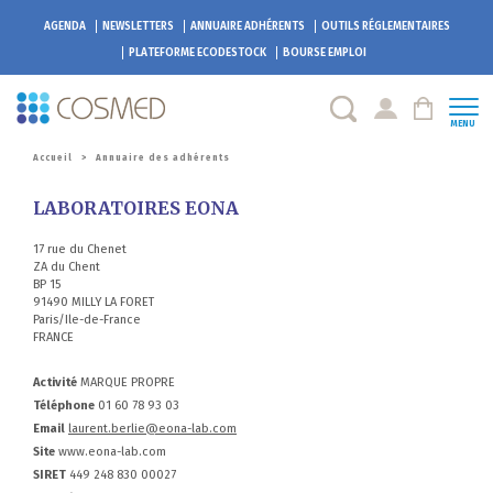
AGENDA
NEWSLETTERS
ANNUAIRE ADHÉRENTS
OUTILS RÉGLEMENTAIRES
PLATEFORME
ECODESTOCK
BOURSE EMPLOI
MENU
Accueil
>
Annuaire des adhérents
LABORATOIRES EONA
17 rue du Chenet
ZA du Chent
BP 15
91490 MILLY LA FORET
Paris/Ile-de-France
FRANCE
Activité
MARQUE PROPRE
Téléphone
01 60 78 93 03
Email
laurent.berlie@eona-lab.com
Site
www.eona-lab.com
SIRET
449 248 830 00027