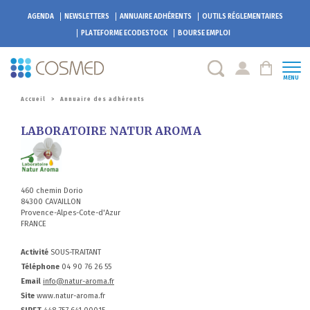
AGENDA
NEWSLETTERS
ANNUAIRE ADHÉRENTS
OUTILS RÉGLEMENTAIRES
PLATEFORME
ECODESTOCK
BOURSE EMPLOI
MENU
Accueil
>
Annuaire des adhérents
LABORATOIRE NATUR AROMA
460 chemin Dorio
84300 CAVAILLON
Provence-Alpes-Cote-d'Azur
FRANCE
Activité
SOUS-TRAITANT
Téléphone
04 90 76 26 55
Email
info@natur-aroma.fr
Site
www.natur-aroma.fr