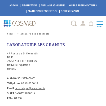
AGENDA
NEWSLETTERS
ANNUAIRE ADHÉRENTS
OUTILS RÉGLEMENTAIRES
PLATEFORME
ECODESTOCK
BOURSE EMPLOI
MENU
Accueil
>
Annuaire des adhérents
LABORATOIRE LES GRANITS
49 Route de St Clémentin
BP 15
79250 NUEIL LES AUBIERS
Nouvelle-Aquitaine
FRANCE
Activité
SOUS-TRAITANT
Téléphone
05 49 65 66 18
Email
labo.mtg.sn@wanadoo.fr
SIRET
34301579800014
Effectif
250