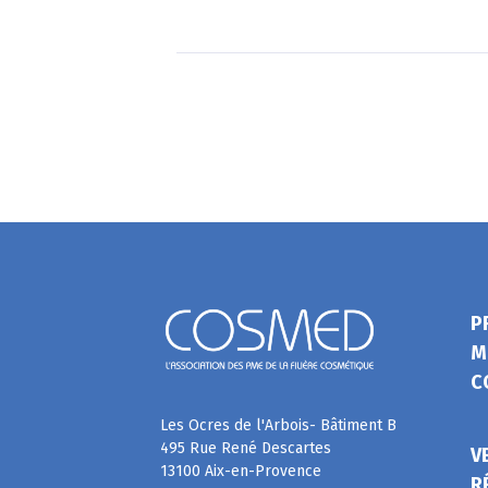
P
M
C
Les Ocres de l'Arbois- Bâtiment B
495 Rue René Descartes
V
13100 Aix-en-Provence
R