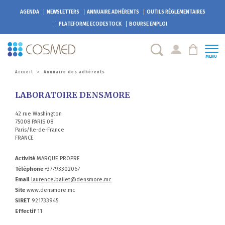
AGENDA
NEWSLETTERS
ANNUAIRE ADHÉRENTS
OUTILS RÉGLEMENTAIRES
PLATEFORME
ECODESTOCK
BOURSE EMPLOI
MENU
Accueil
>
Annuaire des adhérents
LABORATOIRE DENSMORE
42 rue Washington
75008 PARIS 08
Paris/Ile-de-France
FRANCE
Activité
MARQUE PROPRE
Téléphone
+37793302067
Email
laurence.bailet@densmore.mc
Site
www.densmore.mc
SIRET
921733945
Effectif
11