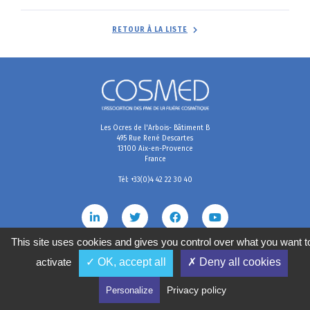
RETOUR À LA LISTE
Les Ocres de l'Arbois- Bâtiment B
495 Rue René Descartes
13100 Aix-en-Provence
France
Tél: +33(0)4 42 22 30 40
This site uses cookies and gives you control over what you want t
activate
✓ OK, accept all
✗ Deny all cookies
Mentions légales
Conditions générales de vente
Politique de confidentialité
Gestion des cookies
2020
©
COSMED, tous droits réservés. Réalisé par
Privacy policy
Personalize