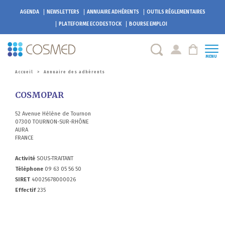
AGENDA
NEWSLETTERS
ANNUAIRE ADHÉRENTS
OUTILS RÉGLEMENTAIRES
PLATEFORME
ECODESTOCK
BOURSE EMPLOI
MENU
Accueil
>
Annuaire des adhérents
COSMOPAR
52 Avenue Hélène de Tournon
07300 TOURNON-SUR-RHÔNE
AURA
FRANCE
Activité
SOUS-TRAITANT
Téléphone
09 63 05 56 50
SIRET
40025678000026
Effectif
235