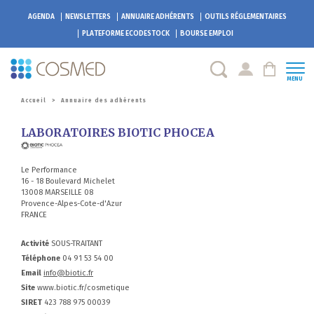
AGENDA
NEWSLETTERS
ANNUAIRE ADHÉRENTS
OUTILS RÉGLEMENTAIRES
PLATEFORME
ECODESTOCK
BOURSE EMPLOI
MENU
Accueil
>
Annuaire des adhérents
LABORATOIRES BIOTIC PHOCEA
Le Performance
16 - 18 Boulevard Michelet
13008 MARSEILLE 08
Provence-Alpes-Cote-d'Azur
FRANCE
Activité
SOUS-TRAITANT
Téléphone
04 91 53 54 00
Email
info@biotic.fr
Site
www.biotic.fr/cosmetique
SIRET
423 788 975 00039