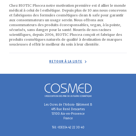
Chez BIOTIC Phocea notre motivation première est d allier le monde
médical à celui de l esthétique. Depuis plus de 10 ans nous concevons
et fabriquons des formules cosmétiques clean & safe pour garantir
aux consommateurs un usage serein. Nous offrons aux
consommateurs des produits écoresponsables, vegan, à la pointe,
sécurisés, sans danger pour la santé. Nourris de nos racines
scientifiques, depuis 2006, BIOTIC Phocea conçoit et fabrique des
produits cosmétiques naturels de qualité à destination de marques
soucieuses d offrir le meilleur du soin à leur clientèle.
RETOUR À LA LISTE
Les Ocres de l'Arbois- Bâtiment B
495 Rue René Descartes
13100 Aix-en-Provence
France
Tél: +33(0)4 42 22 30 40